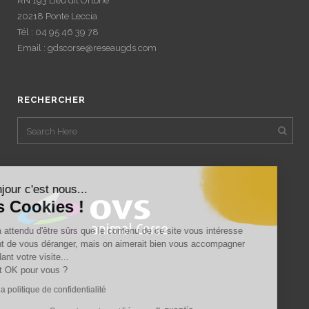
RN 193 Lieu dit Ortone
20218 Ponte Leccia
Tél : 04 95 46 39 78
Email : gdscorse@reseaugds.com
RECHERCHER
Bonjour c'est nous...
les Cookies !
On a attendu d'être sûrs que le contenu de ce site vous intéresse
avant de vous déranger, mais on aimerait bien vous accompagner
pendant votre visite...
C'est OK pour vous ?
Lire la politique de confidentialité