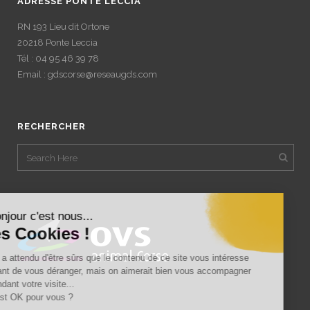
ADRESSE PONTE LECCIA
RN 193 Lieu dit Ortone
20218 Ponte Leccia
Tél : 04 95 46 39 78
Email : gdscorse@reseaugds.com
RECHERCHER
Bonjour c'est nous...
les Cookies !
On a attendu d'être sûrs que le contenu de ce site vous intéresse
avant de vous déranger, mais on aimerait bien vous accompagner
pendant votre visite...
C'est OK pour vous ?