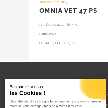
26 septembre 2024
OMNIA VET 47 PS
SAS L’ALBARICCIA de 7 PS
Battini 25 PS
COURBEY CEDRIC 15 PS
ADR
Bonjour c'est nous...
les Cookies !
ETS 
St J
On a attendu d'être sûrs que le contenu de ce site vous intéresse
haut
Groupement de Défense Sanitaire Corse
avant de vous déranger, mais on aimerait bien vous