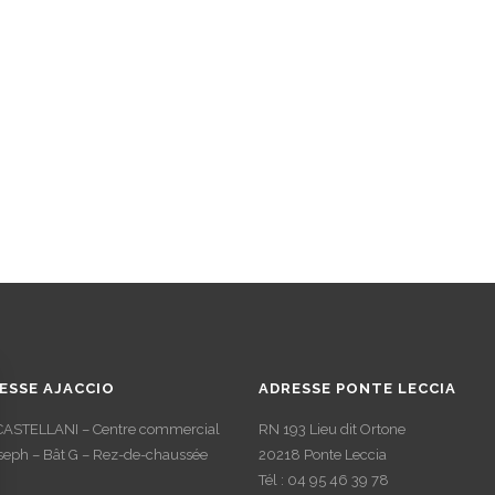
ESSE AJACCIO
ADRESSE PONTE LECCIA
CASTELLANI – Centre commercial
RN 193 Lieu dit Ortone
oseph – Bât G – Rez-de-chaussée
20218 Ponte Leccia
Tél : 04 95 46 39 78