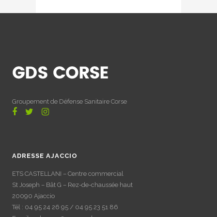
Groupement de Défense Sanitaire Corse
ADRESSE AJACCIO
ETS CASTELLANI – Centre commercial
St Joseph – Bât G – Rez-de-chaussée haut
20090 Ajaccio
Tél : 04 95 24 26 95 / 04 95 23 51 86