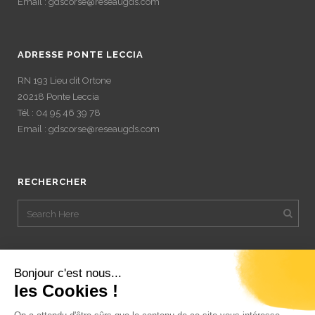
Email : gdscorse@reseaugds.com
ADRESSE PONTE LECCIA
RN 193 Lieu dit Ortone
20218 Ponte Leccia
Tél : 04 95 46 39 78
Email : gdscorse@reseaugds.com
RECHERCHER
Bonjour c'est nous...
les Cookies !