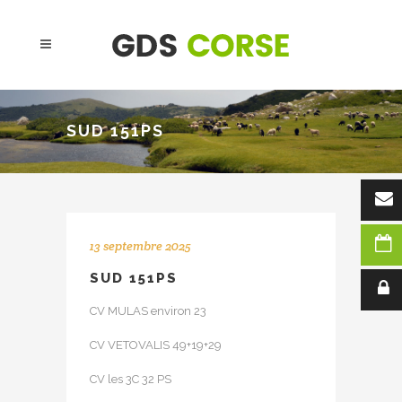
SUD 151PS
13 septembre 2025
SUD 151PS
CV MULAS environ 23
CV VETOVALIS 49+19+29
CV les 3C 32 PS