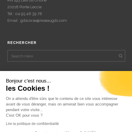
RN 193 Lieu dit Ortone
20218 Ponte Leccia
Tél : 04 95 46 39 78
Email : gdscorse@reseaugds.com
RECHERCHER
Bonjour c'est nous...
les Cookies !
On a attendu d'être sûrs que le contenu de ce site vous intéresse
avant de vous déranger, mais on aimerait bien vous accompagner
pendant votre visite...
C'est OK pour vous ?
Lire la politique de confidentialité