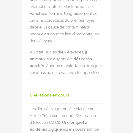
charcutiers, situé à Monteux dans le
Vaucluse
, termine l’engraissement de
certains porcs issus du premier foyer
décelé. La cause de contamination
retenue est donc ce lien direct entre les
deux élevages.
Au total, sur les deux élevages,
5
animaux sur 807
ont été
détectés
positifs
. Aucune manifestation de signes
cliniques n’a en revanche été rapportée.
Opérations en cours
Les deux élevages ont été placés sous
Arrêté Préfectoral portant Déclaration
d’Infection (APDI). Une
enquête
épidémiologique
est
en cours
afin de