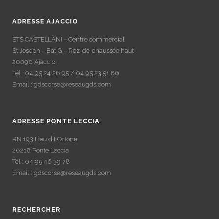
ADRESSE AJACCIO
ETS CASTELLANI – Centre commercial
St Joseph – Bât G – Rez-de-chaussée haut
20090 Ajaccio
Tél : 04 95 24 26 95 / 04 95 23 51 86
Email : gdscorse@reseaugds.com
ADRESSE PONTE LECCIA
RN 193 Lieu dit Ortone
20218 Ponte Leccia
Tél : 04 95 46 39 78
Email : gdscorse@reseaugds.com
RECHERCHER