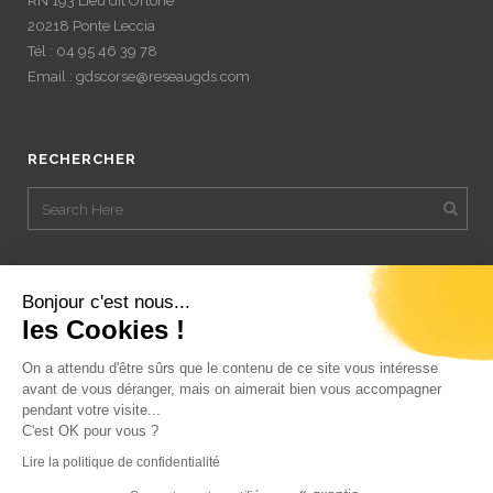
RN 193 Lieu dit Ortone
20218 Ponte Leccia
Tél : 04 95 46 39 78
Email : gdscorse@reseaugds.com
RECHERCHER
Bonjour c'est nous...
les Cookies !
On a attendu d'être sûrs que le contenu de ce site vous intéresse
avant de vous déranger, mais on aimerait bien vous accompagner
pendant votre visite...
C'est OK pour vous ?
Lire la politique de confidentialité