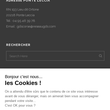
ADRESSE PONTE LECCIA
RN 193 Lieu dit Ortone
20218 Ponte Leccia
Tél : 04 95 46 39 78
Email : gdscorse@reseaugds.com
RECHERCHER
Bonjour c'est nous...
les Cookies !
On a attendu d'être sûrs que le contenu de ce site vous intéresse
avant de vous déranger, mais on aimerait bien vous accompagner
pendant votre visite...
C'est OK pour vous ?