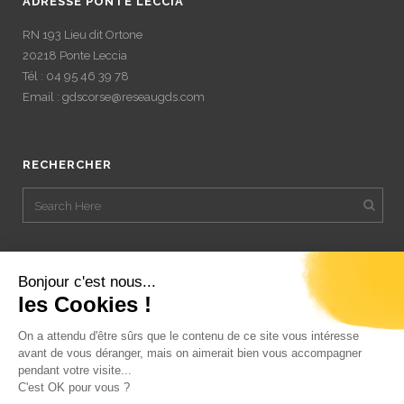
ADRESSE PONTE LECCIA
RN 193 Lieu dit Ortone
20218 Ponte Leccia
Tél : 04 95 46 39 78
Email : gdscorse@reseaugds.com
RECHERCHER
Bonjour c'est nous...
les Cookies !
On a attendu d'être sûrs que le contenu de ce site vous intéresse
avant de vous déranger, mais on aimerait bien vous accompagner
pendant votre visite...
C'est OK pour vous ?