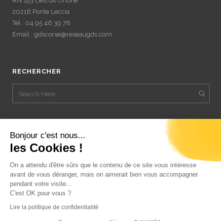
RN 193 Lieu dit Ortone
20218 Ponte Leccia
Tél : 04 95 46 39 78
Email : gdscorse@reseaugds.com
RECHERCHER
Bonjour c'est nous...
les Cookies !
On a attendu d'être sûrs que le contenu de ce site vous intéresse
avant de vous déranger, mais on aimerait bien vous accompagner
pendant votre visite...
C'est OK pour vous ?
Lire la politique de confidentialité