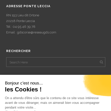
ADRESSE PONTE LECCIA
RN 193 Lieu dit Ortone
20218 Ponte Leccia
Tél : 04 95 46 39 78
Email : gdscorse@reseaugds.com
RECHERCHER
Bonjour c'est nous...
les Cookies !
On a attendu d'être sûrs que le contenu de ce site vous intéresse
avant de vous déranger, mais on aimerait bien vous accompagner
pendant votre visite...